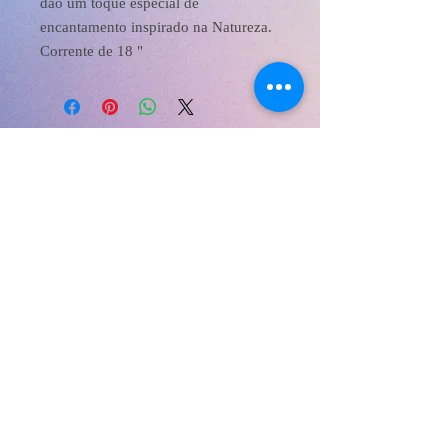
dão um toque especial de
encantamento inspirado na Natureza.
Corrente de 18 "
XanaRamos
Los Angeles, CA, USA
Email:
info@xanaramos.org
Número de telefone:
213 810-8257